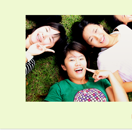
跳
到
主
要
內
容
區