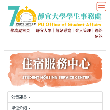
跳
到
主
要
內
學務處首頁
｜
靜宜大學
｜
網站導覽
｜
登入管理
｜
聯絡
容
信箱
區
公告訊息
單位介紹