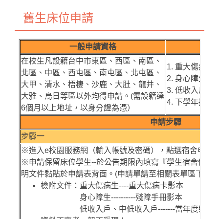
舊生床位申請
一般申請資格
在校生凡設籍台中市東區、西區、南區、
1. 重大傷病生
北區、中區、西屯區、南屯區、北屯區、
2. 身心障生
大甲、清水、梧棲、沙鹿、大肚、龍井、
3. 低收入戶
大雅、烏日等區以外均得申請。(需設籍達
4. 下學年擔
6個月以上地址，以身分證為憑）
申請步驟
步驟一
※進入e校園服務網（輸入帳號及密碼），點選宿舍申請
※申請保留床位學生--於公告期限內填寫『學生宿舍保障
明文件黏貼於申請表背面。(申請單請至相關表單區下載)
檢附文件：重大傷病生----重大傷病卡影本
身心障生----------殘障手冊影本
低收入戶、中低收入戶-------當年度鄉/鎮/