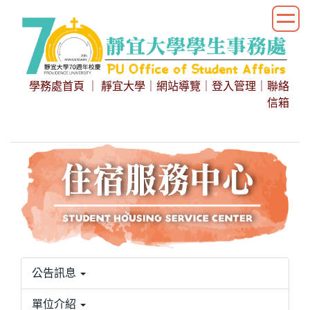
跳
到
主
要
內
學務處首頁
｜
靜宜大學
｜
網站導覽
｜
登入管理
｜
聯絡
容
信箱
區
公告訊息
單位介紹