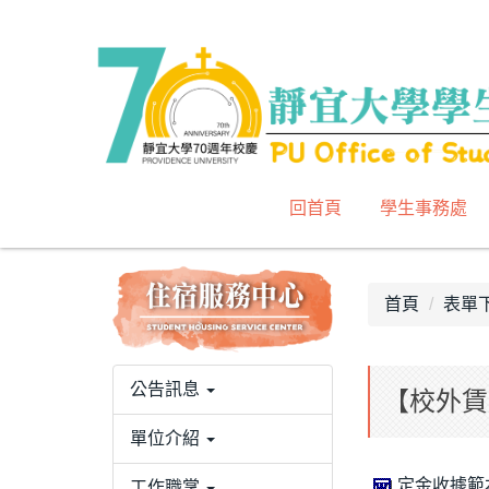
跳
到
主
要
內
容
區
回首頁
學生事務處
首頁
表單
公告訊息
【校外賃
單位介紹
定金收據範本
工作職掌