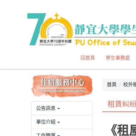
跳
到
主
要
內
容
區
回首頁
學生事務處
首頁
校外
租賃糾
公告訊息
單位介紹
《租
工作職掌