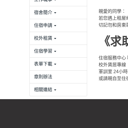
親愛的同學：
宿舍簡介
若您遇上租屋
切記勿和房東
住宿申請
《求
校外租賃
住宿學習
住宿服務中心 聯
表單下載
校外賃居專線：04-
軍訓室 24小時執勤
章則辦法
或請親自至住
相關連結