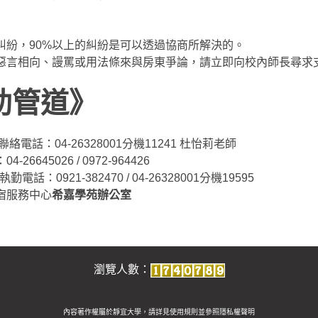
糾紛，90%以上的糾紛是可以透過協商所解決的。
惡言相向、謾罵或用法條來與房東爭論，請立即向校內師長尋求
助管道》
絡電話：04-26328001分機11241 杜怡莉老師
26645026 / 0972-964426
電話：0921-382470 / 04-26328001分機19595
宿服務中心
希嘉學苑辦公室
瀏覽人數：
內容著作權屬於靜宜大學，請詳見使用規則並參照
隱私權聲明