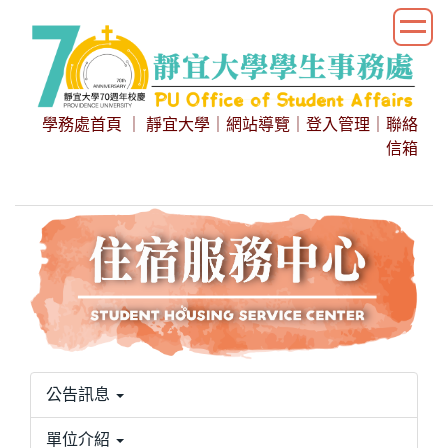
跳
到
主
要
內
學務處首頁
｜
靜宜大學
｜
網站導覽
｜
登入管理
｜
聯絡
容
信箱
區
公告訊息
單位介紹