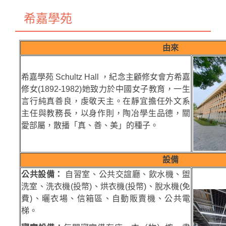
希嘉學苑
由來
希嘉學苑 Schultz Hall ，紀念主顧修女會方希嘉
修女(1892-1982)她致力於中國女子教育，一生
言行純真善良，虔敬天主。在靜宜擔任外文系
主任與教務長，以身作則，陶冶學生品德，關
愛部屬，散播「真、善、美」的種子。
設備
公共設備：
自習室、公共交誼廳、飲水機、盥
洗室、洗衣機(投幣)、烘衣機(投幣)、脫水機(免
費)、曬衣場、信箱區、自動販賣機、公共電
梯。