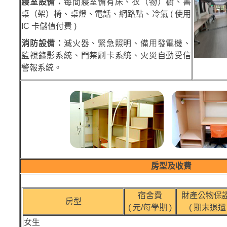
寢室設備：
每間寢室備有床、衣（物）櫥、書
桌（架）椅、桌燈、電話、網路點、冷氣 ( 使用
IC 卡儲值付費 )
消防設備：
滅火器、緊急照明、備用發電機、
監視錄影系統、門禁刷卡系統、火災自動受信
警報系統。
房型及收費
宿舍費
財產公物保
房型
( 元/每學期 )
( 期末退還 
女生