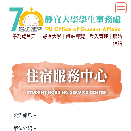
跳
到
主
要
內
學務處首頁
｜
靜宜大學
｜
網站導覽
｜
登入管理
｜
聯絡
容
信箱
區
公告訊息
單位介紹