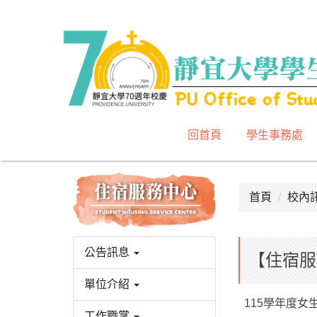
跳
到
主
要
內
容
區
回首頁
學生事務處
首頁
校內
公告訊息
【住宿服
單位介紹
115學年度女
工作職掌