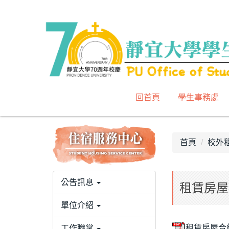
跳
到
主
要
內
容
區
回首頁
學生事務處
首頁
校外
公告訊息
租賃房屋合約範
單位介紹
租賃房屋合約範本s
工作職掌