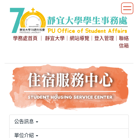
跳
到
主
要
內
學務處首頁
｜
靜宜大學
｜
網站導覽
｜
登入管理
｜
聯絡
容
信箱
區
公告訊息
單位介紹