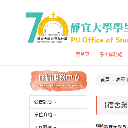
跳
到
主
要
內
容
區
回首頁
學生事務處
首頁
表單
公告訊息
【宿舍業
單位介紹
靜宜大學身
工作職掌