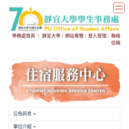
跳
到
主
要
內
學務處首頁
｜
靜宜大學
｜
網站導覽
｜
登入管理
｜
聯絡
容
信箱
區
公告訊息
單位介紹