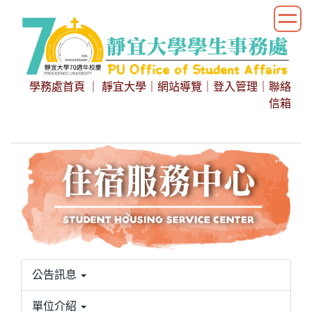
跳
到
主
要
內
學務處首頁
｜
靜宜大學
｜
網站導覽
｜
登入管理
｜
聯絡
容
信箱
區
公告訊息
單位介紹