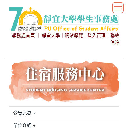
跳
到
主
要
內
學務處首頁
｜
靜宜大學
｜
網站導覽
｜
登入管理
｜
聯絡
容
信箱
區
公告訊息
單位介紹