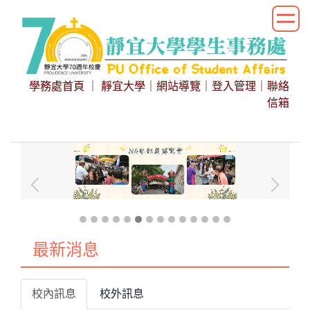
跳
到
主
要
內
學務處首頁
｜
靜宜大學
｜
網站導覽
｜
登入管理
｜
聯絡
容
信箱
區
最新消息
校內訊息
校外訊息